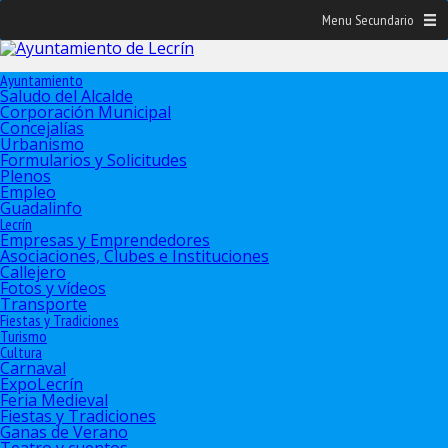
Menu Secundario
Ayuntamiento
Saludo del Alcalde
Corporación Municipal
Concejalías
Urbanismo
Formularios y Solicitudes
Plenos
Empleo
Guadalinfo
Lecrín
Empresas y Emprendedores
Asociaciones, Clubes e Instituciones
Callejero
Fotos y vídeos
Transporte
Fiestas y Tradiciones
Turismo
Cultura
Carnaval
ExpoLecrín
Feria Medieval
Fiestas y Tradiciones
Ganas de Verano