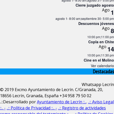
agosto 1- 8:00 am
;
agosto 31- 5:00 pm
Cierre juzgado agosto
Ago
1
agosto 1- 8:00 am
;
septiembre 30- 5:00 pm
Descuentos jóvenes
Ago
8
10:00 pm
;
11:00 pm
Copla en Chite
Ago
14
10:00 pm
;
11:30 pm
Cine en el Molino
Ver calendario
Destacadas
Whatsapp Lecrín
© 2019 Excmo Ayuntamiento de Lecrín. C/Granada, 20,
18656 Lecrín, Granada, España +34 958 79 50 02
..::Desarrollado por
Ayuntamiento de Lecrín ::..
.
..:: Aviso Legal
::.. -
..:: Política de Privacidad ::.. -
..:: Registro de actividades