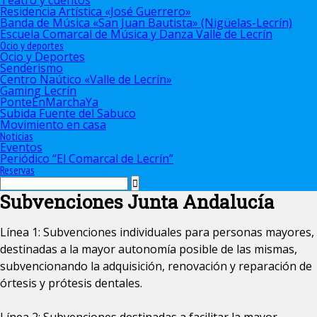
Teatro y cuentos
Residencia Artística «José Guerrero»
Banda de Música «San Juan Bautista» (Nigüelas-Lecrín)
Escuela Comarcal de Música y Danza Valle de Lecrín
Ocio y deportes
Ocio y Deportes
Senderismo
Centro Naútico «Valle de Lecrín»
Gaming Lecrín
PonteEnMarchaYa
Subida Fuente del Sabuco
Movimiento en casa
Noticias
Eventos
Periódico “El Comarcal de Lecrín”
Reservas
Subvenciones Junta Andalucía
Línea 1: Subvenciones individuales para personas mayores,
destinadas a la mayor autonomía posible de las mismas,
subvencionando la adquisición, renovación y reparación de
órtesis y prótesis dentales.