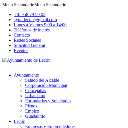
Menu Secundario
Menu Secundario
Tlf: 958 79 50 02
ayun.lecrin@gmail.com
Lunes a Viernes 9:00 a 14:00
Teléfonos de interés
Contacto
Redes Sociales
Solicitud General
Eventos
Ayuntamiento
Saludo del Alcalde
Corporación Municipal
Concejalías
Urbanismo
Formularios y Solicitudes
Plenos
Empleo
Guadalinfo
Lecrín
Empresas y Emprendedores