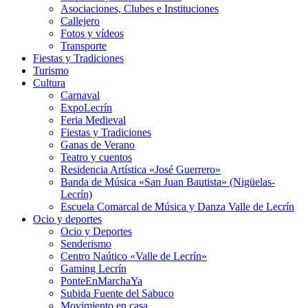
Asociaciones, Clubes e Instituciones
Callejero
Fotos y vídeos
Transporte
Fiestas y Tradiciones
Turismo
Cultura
Carnaval
ExpoLecrín
Feria Medieval
Fiestas y Tradiciones
Ganas de Verano
Teatro y cuentos
Residencia Artística «José Guerrero»
Banda de Música «San Juan Bautista» (Nigüelas-
Lecrín)
Escuela Comarcal de Música y Danza Valle de Lecrín
Ocio y deportes
Ocio y Deportes
Senderismo
Centro Naútico «Valle de Lecrín»
Gaming Lecrín
PonteEnMarchaYa
Subida Fuente del Sabuco
Movimiento en casa