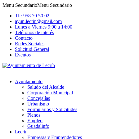
Menu Secundario
Menu Secundario
Tlf: 958 79 50 02
ayun.lecrin@gmail.com
Lunes a Viernes 9:00 a 14:00
Teléfonos de interés
Contacto
Redes Sociales
Solicitud General
Eventos
Ayuntamiento
Saludo del Alcalde
Corporación Municipal
Concejalías
Urbanismo
Formularios y Solicitudes
Plenos
Empleo
Guadalinfo
Lecrín
Empresas y Emprendedores