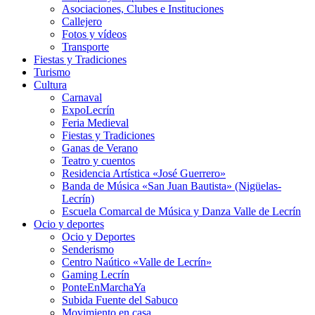
Asociaciones, Clubes e Instituciones
Callejero
Fotos y vídeos
Transporte
Fiestas y Tradiciones
Turismo
Cultura
Carnaval
ExpoLecrín
Feria Medieval
Fiestas y Tradiciones
Ganas de Verano
Teatro y cuentos
Residencia Artística «José Guerrero»
Banda de Música «San Juan Bautista» (Nigüelas-
Lecrín)
Escuela Comarcal de Música y Danza Valle de Lecrín
Ocio y deportes
Ocio y Deportes
Senderismo
Centro Naútico «Valle de Lecrín»
Gaming Lecrín
PonteEnMarchaYa
Subida Fuente del Sabuco
Movimiento en casa