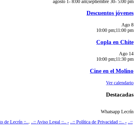
agosto 1- 8:00 am
;
septiembre 30- 5:00 pm
Descuentos jóvenes
Ago
8
10:00 pm
;
11:00 pm
Copla en Chite
Ago
14
10:00 pm
;
11:30 pm
Cine en el Molino
Ver calendario
Destacadas
Whatsapp Lecrín
 de Lecrín ::..
.
..:: Aviso Legal ::.. -
..:: Política de Privacidad ::.. -
..::