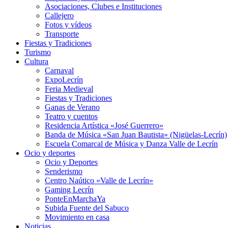
Asociaciones, Clubes e Instituciones
Callejero
Fotos y vídeos
Transporte
Fiestas y Tradiciones
Turismo
Cultura
Carnaval
ExpoLecrín
Feria Medieval
Fiestas y Tradiciones
Ganas de Verano
Teatro y cuentos
Residencia Artística «José Guerrero»
Banda de Música «San Juan Bautista» (Nigüelas-Lecrín)
Escuela Comarcal de Música y Danza Valle de Lecrín
Ocio y deportes
Ocio y Deportes
Senderismo
Centro Naútico «Valle de Lecrín»
Gaming Lecrín
PonteEnMarchaYa
Subida Fuente del Sabuco
Movimiento en casa
Noticias