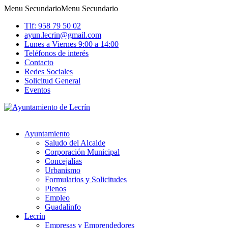
Menu Secundario
Menu Secundario
Tlf: 958 79 50 02
ayun.lecrin@gmail.com
Lunes a Viernes 9:00 a 14:00
Teléfonos de interés
Contacto
Redes Sociales
Solicitud General
Eventos
Ayuntamiento
Saludo del Alcalde
Corporación Municipal
Concejalías
Urbanismo
Formularios y Solicitudes
Plenos
Empleo
Guadalinfo
Lecrín
Empresas y Emprendedores