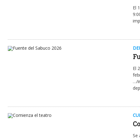
El 
9:0
imp
DE
Fu
El 
feb
…/i
dep
CU
Co
Se 