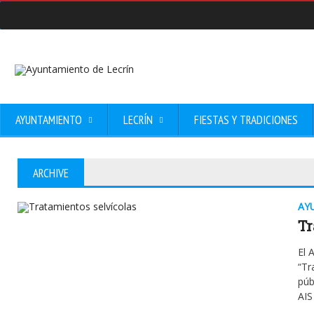
AYUNTAMIENTO
LECRÍN
FIESTAS Y TRADICIONES
ARCHIVE
AY
Tr
El 
“Tr
púb
AIS