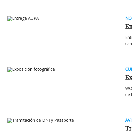
NO
E
Ent
car
CU
Ex
WOM
de 
AV
Tr