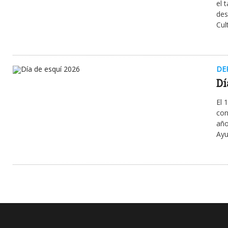
el 
des
Cul
DE
Dí
El 
con
año
Ayu