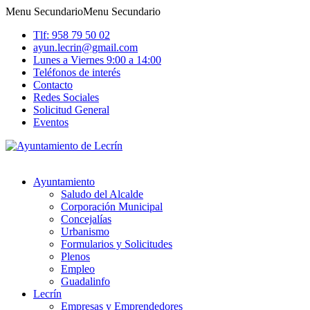
Menu Secundario
Menu Secundario
Tlf: 958 79 50 02
ayun.lecrin@gmail.com
Lunes a Viernes 9:00 a 14:00
Teléfonos de interés
Contacto
Redes Sociales
Solicitud General
Eventos
Ayuntamiento
Saludo del Alcalde
Corporación Municipal
Concejalías
Urbanismo
Formularios y Solicitudes
Plenos
Empleo
Guadalinfo
Lecrín
Empresas y Emprendedores