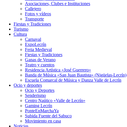
Asociaciones, Clubes e Instituciones
Callejero
Fotos y vídeos
Transporte
Fiestas y Tradiciones
Turismo
Cultura
Carnaval
ExpoLecrín
Feria Medieval
Fiestas y Tradiciones
Ganas de Verano
Teatro y cuentos
Residencia Artística «José Guerrero»
Banda de Música «San Juan Bautista» (Nigüelas-Lecrín)
Escuela Comarcal de Música y Danza Valle de Lecrín
Ocio y deportes
Ocio y Deportes
Senderismo
Centro Naútico «Valle de Lecrín»
Gaming Lecrín
PonteEnMarchaYa
Subida Fuente del Sabuco
Movimiento en casa
Noticias