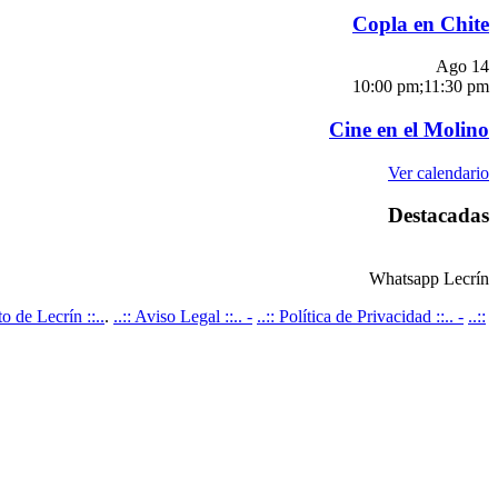
Copla en Chite
Ago
14
10:00 pm
;
11:30 pm
Cine en el Molino
Ver calendario
Destacadas
Whatsapp Lecrín
 de Lecrín ::..
.
..:: Aviso Legal ::.. -
..:: Política de Privacidad ::.. -
..::