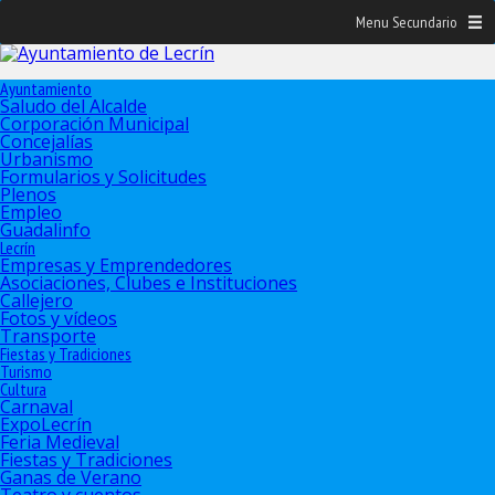
Menu Secundario
Ayuntamiento
Saludo del Alcalde
Corporación Municipal
Concejalías
Urbanismo
Formularios y Solicitudes
Plenos
Empleo
Guadalinfo
Lecrín
Empresas y Emprendedores
Asociaciones, Clubes e Instituciones
Callejero
Fotos y vídeos
Transporte
Fiestas y Tradiciones
Turismo
Cultura
Carnaval
ExpoLecrín
Feria Medieval
Fiestas y Tradiciones
Ganas de Verano