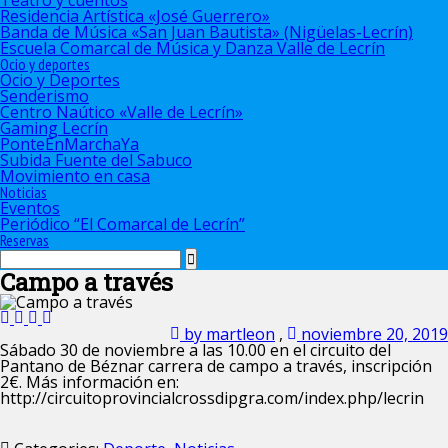
Teatro y cuentos
Residencia Artística «José Guerrero»
Banda de Música «San Juan Bautista» (Nigüelas-Lecrín)
Escuela Comarcal de Música y Danza Valle de Lecrín
Ocio y deportes
Ocio y Deportes
Senderismo
Centro Naútico «Valle de Lecrín»
Gaming Lecrín
PonteEnMarchaYa
Subida Fuente del Sabuco
Movimiento en casa
Noticias
Eventos
Periódico “El Comarcal de Lecrín”
Reservas
Campo a través
by martleon
,
noviembre 20, 2019
Sábado 30 de noviembre a las 10.00 en el circuito del
Pantano de Béznar carrera de campo a través, inscripción
2€. Más información en:
http://circuitoprovincialcrossdipgra.com/index.php/lecrin