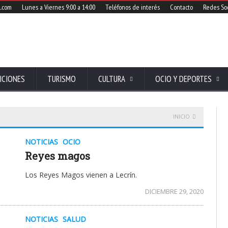
l.com
Lunes a Viernes 9:00 a 14:00
Teléfonos de interés
Contacto
Redes Soc
ICIONES
TURISMO
CULTURA
OCIO Y DEPORTES
INICIO
NOTICIAS
OCIO
Reyes magos
Los Reyes Magos vienen a Lecrín.
DICIEMBRE 29, 2020
NOTICIAS
SALUD