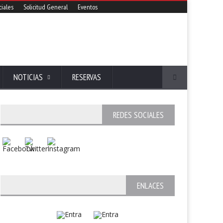
iales
Solicitud General
Eventos
NOTICIAS
RESERVAS
REDES SOCIALES
ENLACES