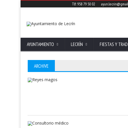
Tlf: 958 79 50 02
ayun.lecrin@gmai
AYUNTAMIENTO
LECRÍN
FIESTAS Y TRAD
ARCHIVE