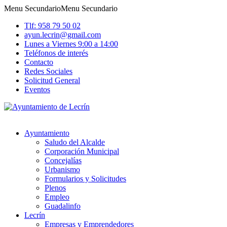
Menu Secundario
Menu Secundario
Tlf: 958 79 50 02
ayun.lecrin@gmail.com
Lunes a Viernes 9:00 a 14:00
Teléfonos de interés
Contacto
Redes Sociales
Solicitud General
Eventos
Ayuntamiento
Saludo del Alcalde
Corporación Municipal
Concejalías
Urbanismo
Formularios y Solicitudes
Plenos
Empleo
Guadalinfo
Lecrín
Empresas y Emprendedores