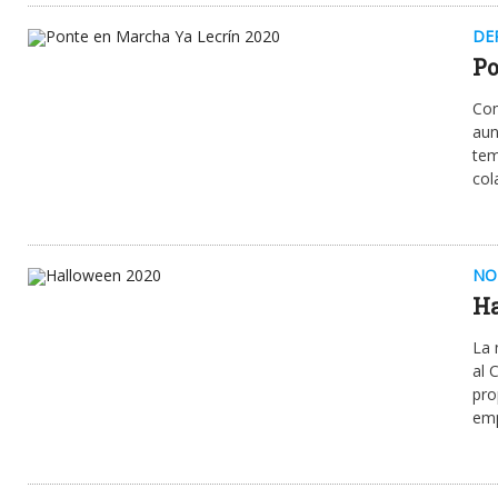
DE
Po
Com
aun
tem
col
NO
Ha
La 
al 
pro
emp