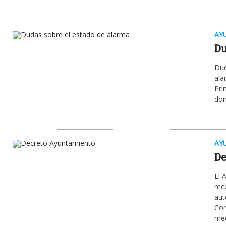
AY
Du
Dud
ala
Pri
dom
AY
De
El 
rec
aut
Cor
med