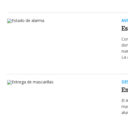
AV
Es
Con
dom
nue
La 
DE
En
El 
mas
alu