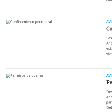
AV
Co
Las
And
est
vie
AV
Pe
Des
And
par
Deb