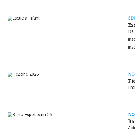
ED
Es
Del
ins
ins
NO
Fi
Ent
NO
Ba
Abi