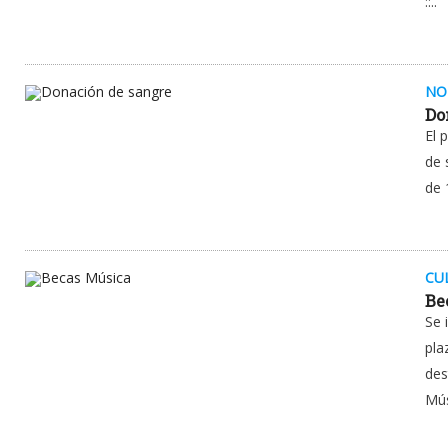
::..
NO
Do
El 
de 
de 
CU
Be
Se 
pla
des
Mús