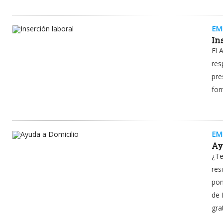
EM
In
El 
res
pre
for
EM
Ay
¿Te
res
pon
de 
gra