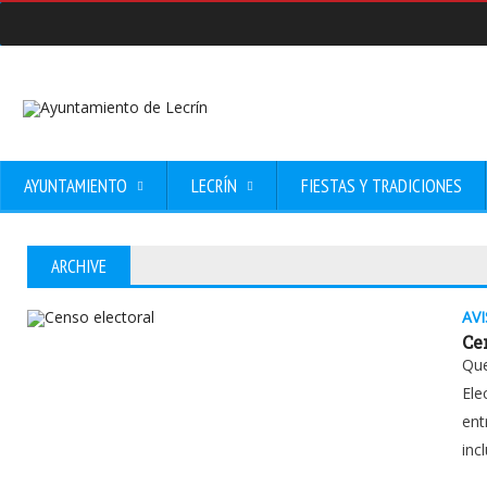
AYUNTAMIENTO
LECRÍN
FIESTAS Y TRADICIONES
ARCHIVE
AV
Ce
Que
Ele
ent
incl