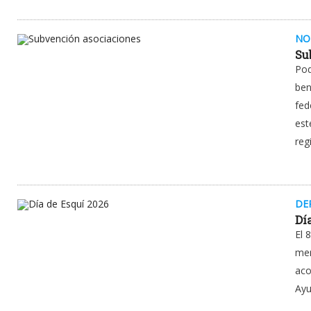
NO
Su
Pod
ben
fed
est
reg
DE
Dí
El 
men
aco
Ayu