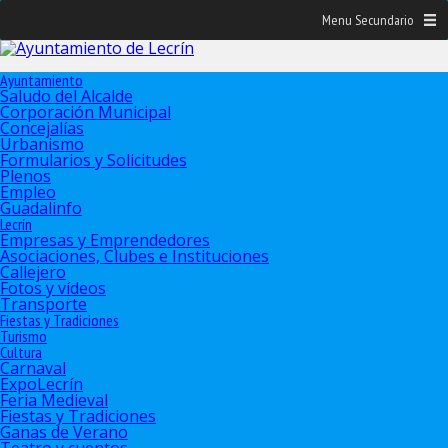
Menu Secundario
Ayuntamiento
Saludo del Alcalde
Corporación Municipal
Concejalías
Urbanismo
Formularios y Solicitudes
Plenos
Empleo
Guadalinfo
Lecrín
Empresas y Emprendedores
Asociaciones, Clubes e Instituciones
Callejero
Fotos y vídeos
Transporte
Fiestas y Tradiciones
Turismo
Cultura
Carnaval
ExpoLecrín
Feria Medieval
Fiestas y Tradiciones
Ganas de Verano