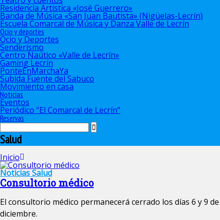
Teatro y cuentos
Residencia Artística «José Guerrero»
Banda de Música «San Juan Bautista» (Nigüelas-Lecrín)
Escuela Comarcal de Música y Danza Valle de Lecrín
Ocio y deportes
Ocio y Deportes
Senderismo
Centro Naútico «Valle de Lecrín»
Gaming Lecrín
PonteEnMarchaYa
Subida Fuente del Sabuco
Movimiento en casa
Noticias
Eventos
Periódico “El Comarcal de Lecrín”
Reservas
Salud
Inicio
Noticias
Salud
Consultorio médico
El consultorio médico permanecerá cerrado los días 6 y 9 de
diciembre.